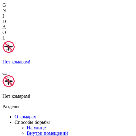
G
N
I
D
A
O
L
Нет комарам!
Нет комарам!
Разделы
О комарах
Способы борьбы
На улице
Внутри помещений