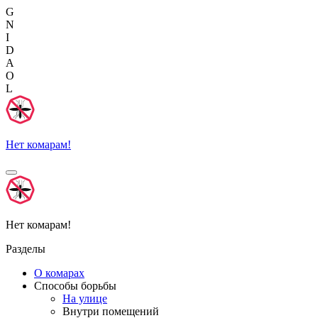
G
N
I
D
A
O
L
Нет комарам!
Нет комарам!
Разделы
О комарах
Способы борьбы
На улице
Внутри помещений