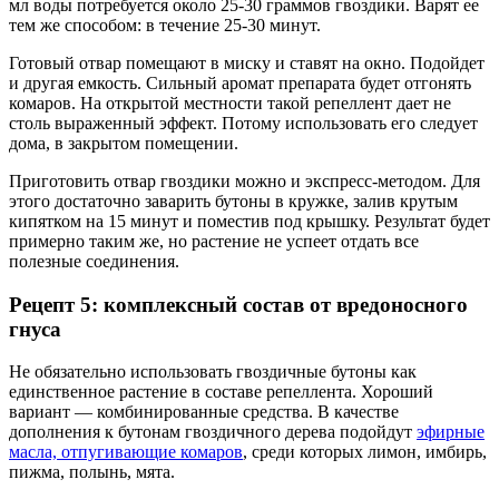
мл воды потребуется около 25-30 граммов гвоздики. Варят ее
тем же способом: в течение 25-30 минут.
Готовый отвар помещают в миску и ставят на окно. Подойдет
и другая емкость. Сильный аромат препарата будет отгонять
комаров. На открытой местности такой репеллент дает не
столь выраженный эффект. Потому использовать его следует
дома, в закрытом помещении.
Приготовить отвар гвоздики можно и экспресс-методом. Для
этого достаточно заварить бутоны в кружке, залив крутым
кипятком на 15 минут и поместив под крышку. Результат будет
примерно таким же, но растение не успеет отдать все
полезные соединения.
Рецепт 5: комплексный состав от вредоносного
гнуса
Не обязательно использовать гвоздичные бутоны как
единственное растение в составе репеллента. Хороший
вариант — комбинированные средства. В качестве
дополнения к бутонам гвоздичного дерева подойдут
эфирные
масла, отпугивающие комаров
, среди которых лимон, имбирь,
пижма, полынь, мята.