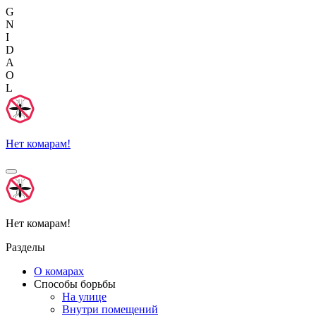
G
N
I
D
A
O
L
Нет комарам!
Нет комарам!
Разделы
О комарах
Способы борьбы
На улице
Внутри помещений