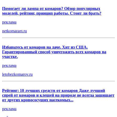
Помогает ли лампа от комаров? Обзор популярных
моделей, рейтинг, принцип работы. Стоит ли брать?
реклама
netkomaram.ru
Избавьтесь от комаров на даче. Хит из США.
Гарантированный способ уничтожить всех комаров на
участке.
реклама
letobezkomarov.ru
Рейтинг: 10 лучших средств от комаров Даже лучший
спрей от комаров и клещей на природе не всегда защищает
от других кровососущих насекомых...
реклама