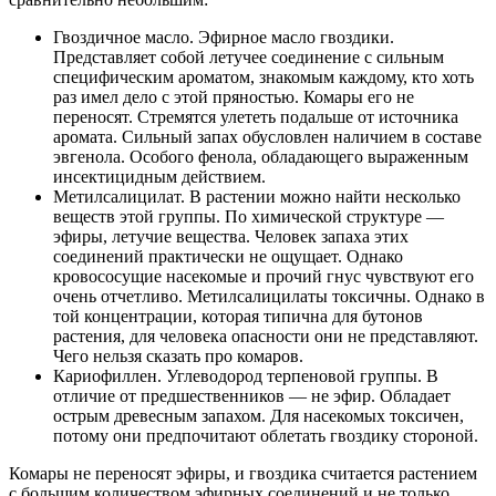
Гвоздичное масло. Эфирное масло гвоздики.
Представляет собой летучее соединение с сильным
специфическим ароматом, знакомым каждому, кто хоть
раз имел дело с этой пряностью. Комары его не
переносят. Стремятся улететь подальше от источника
аромата. Сильный запах обусловлен наличием в составе
эвгенола. Особого фенола, обладающего выраженным
инсектицидным действием.
Метилсалицилат. В растении можно найти несколько
веществ этой группы. По химической структуре —
эфиры, летучие вещества. Человек запаха этих
соединений практически не ощущает. Однако
кровососущие насекомые и прочий гнус чувствуют его
очень отчетливо. Метилсалицилаты токсичны. Однако в
той концентрации, которая типична для бутонов
растения, для человека опасности они не представляют.
Чего нельзя сказать про комаров.
Кариофиллен. Углеводород терпеновой группы. В
отличие от предшественников — не эфир. Обладает
острым древесным запахом. Для насекомых токсичен,
потому они предпочитают облетать гвоздику стороной.
Комары не переносят эфиры, и гвоздика считается растением
с большим количеством эфирных соединений и не только.