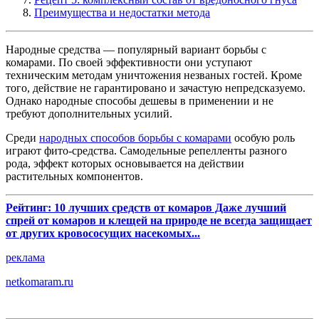
Преимущества и недостатки метода
Народные средства — популярный вариант борьбы с
комарами. По своей эффективности они уступают
техническим методам уничтожения незваных гостей. Кроме
того, действие не гарантировано и зачастую непредсказуемо.
Однако народные способы дешевы в применении и не
требуют дополнительных усилий.
Среди
народных способов борьбы с комарами
особую роль
играют фито-средства. Самодельные репелленты разного
рода, эффект которых основывается на действии
растительных компонентов.
Рейтинг: 10 лучших средств от комаров Даже лучший
спрей от комаров и клещей на природе не всегда защищает
от других кровососущих насекомых...
реклама
netkomaram.ru